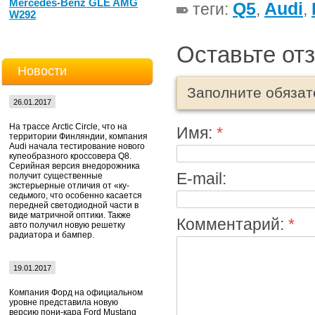
Mercedes-Benz GLE AMG
Q5
Audi
теги:
,
,
W292
Оставьте от
Новости
Заполните обяза
26.01.2017
На трассе Arctic Circle, что на
Имя:
*
территории Финляндии, компания
Audi начала тестирование нового
купеобразного кроссовера Q8.
Серийная версия внедорожника
E-mail:
получит существенные
экстерьерные отличия от «ку-
седьмого, что особенно касается
передней светодиодной части в
виде матричной оптики. Также
Комментарий:
*
авто получил новую решетку
радиатора и бампер.
19.01.2017
Компания Форд на официальном
уровне представила новую
версию пони-кара Ford Mustang