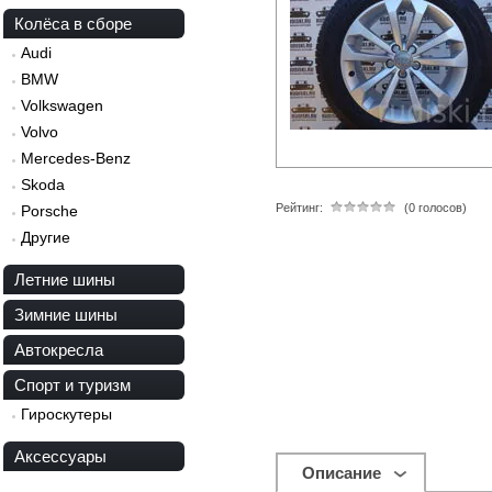
Колёса в сборе
Audi
BMW
Volkswagen
Volvo
Mercedes-Benz
Skoda
Рейтинг:
(0 голосов)
Porsche
Другие
Летние шины
Зимние шины
Автокресла
Спорт и туризм
Гироскутеры
Аксессуары
Описание