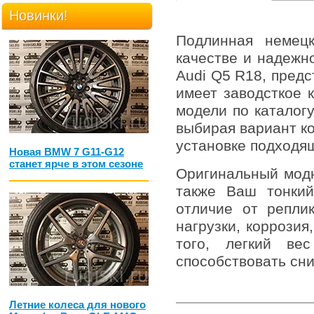
Новинки!
Подлинная немец
качестве и надежн
Audi Q5 R18, предс
имеет заводсткое 
модели по каталог
выбирая вариант ко
установке подходя
Новая BMW 7 G11-G12
станет ярче в этом сезоне
Оригинальный модн
также Ваш тонкий
отличие от репли
нагрузки, коррози
того, легкий ве
способствовать сн
Летние колеса для нового