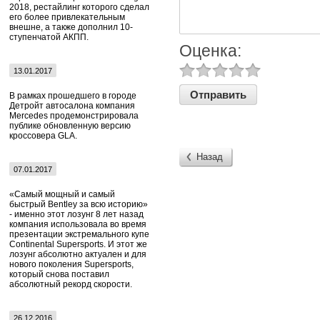
2018, рестайлинг которого сделал
его более привлекательным
внешне, а также дополнил 10-
ступенчатой АКПП.
Оценка:
13.01.2017
В рамках прошедшего в городе
Детройт автосалона компания
Mercedes продемонстрировала
публике обновленную версию
кроссовера GLA.
Назад
07.01.2017
«Самый мощный и самый
быстрый Bentley за всю историю»
- именно этот лозунг 8 лет назад
компания использовала во время
презентации экстремального купе
Continental Supersports. И этот же
лозунг абсолютно актуален и для
нового поколения Supersports,
который снова поставил
абсолютный рекорд скорости.
26.12.2016