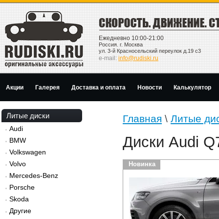
Ежедневно 10:00-21:00
Россия. г. Москва
ул. 3-й Красносельский переулок д.19 с3
e-mail:
info@rudiski.ru
Акции
Галерея
Доставка и оплата
Новости
Калькулятор
Литые диски
Главная
\
Литые ди
Audi
Диски Audi Q
BMW
Volkswagen
Volvo
Новинка
Mercedes-Benz
Porsche
Skoda
Другие