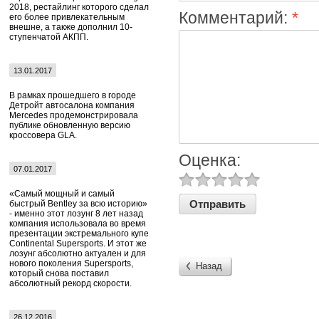
2018, рестайлинг которого сделал
Комментарий:
*
его более привлекательным
внешне, а также дополнил 10-
ступенчатой АКПП.
13.01.2017
В рамках прошедшего в городе
Детройт автосалона компания
Mercedes продемонстрировала
публике обновленную версию
кроссовера GLA.
Оценка:
07.01.2017
«Самый мощный и самый
быстрый Bentley за всю историю»
- именно этот лозунг 8 лет назад
компания использовала во время
презентации экстремального купе
Continental Supersports. И этот же
лозунг абсолютно актуален и для
нового поколения Supersports,
Назад
который снова поставил
абсолютный рекорд скорости.
26.12.2016