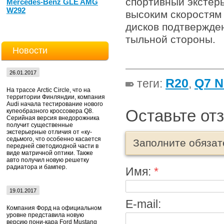
спортивный экстерь
Mercedes-Benz GLE AMG
W292
высоким скоростям
дисков подтвержде
тыльной стороны.
Новости
26.01.2017
R20
Q7 
теги:
,
На трассе Arctic Circle, что на
территории Финляндии, компания
Audi начала тестирование нового
Оставьте от
купеобразного кроссовера Q8.
Серийная версия внедорожника
получит существенные
экстерьерные отличия от «ку-
седьмого, что особенно касается
Заполните обяза
передней светодиодной части в
виде матричной оптики. Также
авто получил новую решетку
радиатора и бампер.
Имя:
*
19.01.2017
E-mail:
Компания Форд на официальном
уровне представила новую
версию пони-кара Ford Mustang